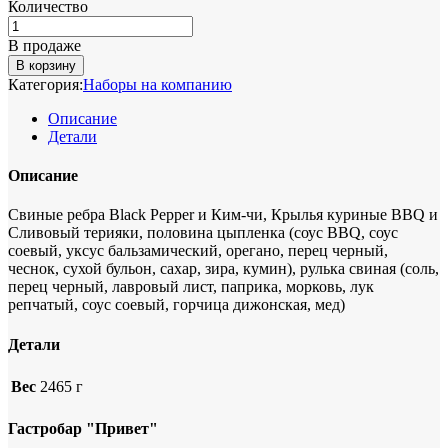
Количество
В продаже
В корзину
Категория:
Наборы на компанию
Описание
Детали
Описание
Свиные ребра Black Pepper и Ким-чи, Крылья куриные BBQ и
Сливовый терияки, половина цыпленка
(соус BBQ, соус
соевый,
уксус бальзамический, орегано, перец черный,
чеснок, сухой бульон, сахар, зира, кумин)
, рулька свиная
(соль,
перец черный, лавровый лист, паприка, морковь, лук
репчатый, соус соевый, горчица дижонская, мед)
Детали
Вес
2465 г
Гастробар "Привет"