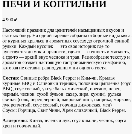
ПЕЧИ И КОПТИЛЬНИ
4 900
₽
Настоящий праздник для ценителей насыщенных вкусов и
сытных блюд. На одной тарелке собраны отборные виды мяса:
от куриных крыльев в ароматных соусах до огромной свиной
рульки. Каждый кусочек — это своя история: где-то
чувствуется дымок и пряности, где-то — сочность и мягкость,
а где-то — яркий вкус чеснока и трав. Разнообразие текстур и
ароматов создаёт настоящую гастрономическую симфонию,
которая не оставит равнодушным ни одного гостя.
Состав
: Свиные ребра Black Pepper и Ким-чи, Крылья
куриные BBQ и Сливовый терияки, половина цыпленка
(соус
BBQ, соус соевый,
уксус бальзамический, орегано, перец
черный, чеснок, сухой бульон, сахар, зира, кумин)
, рулька
свиная
(соль, перец черный, лавровый лист, паприка, морковь,
лук репчатый, соус соевый, горчица дижонская, мед)
Соусы: Горчица, Свит Чили, Хрен сливочный, Black Pepper.
Аллергены
: Кинза, зеленый лук, соус ким-чи, чеснок, соуса
хрен и горчичный.